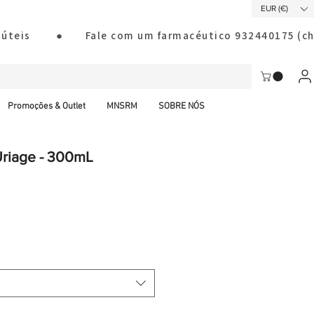
EUR (€)
ias úteis        ●       Fale com um farmacéutico 932440175
Promoções & Outlet
MNSRM
SOBRE NÓS
riage - 300mL
al CTT