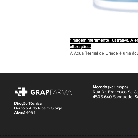
*Imagem meramente ilustrativa. A 
alterações.
A Água Termal de Uriage é uma água
Verdadeiramente rica em oligoeleme
para a sua pele.
Hidrata
Graças à sua concentração em s
Morada
(
ver mapa
)
Hidratação Natural) da pele,tem 
Rua Dr. Francisco Sá Ca
4505-640 Sanguedo,
S
Acalma
Direção Técnica
Graças à elevada presença de sa
Doutora Aida Ribeiro Granja
sensível.
Alvará
4094
Protege
A acção do silicio reforça o film
minerais, restrutura a barreira c