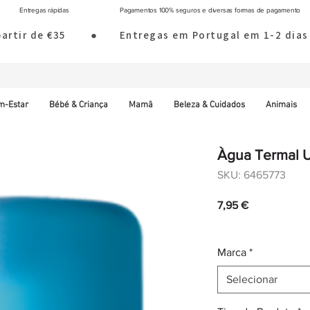
Entregas rápidas
Pagamentos 100% seguros e diversas formas de pagamento
 partir de €35        ●       Entregas em Portugal em 1-2 d
m-Estar
Bébé & Criança
Mamã
Beleza & Cuidados
Animais
Àgua Termal U
SKU: 6465773
Preço
7,95 €
IVA incl.
|
Envio norm
Marca
*
Selecionar