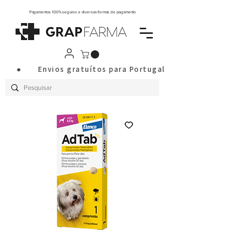
Pagamentos 100% seguros e diversas formas de pagamento
       ●       Envios gratuítos para Portugal Continental a