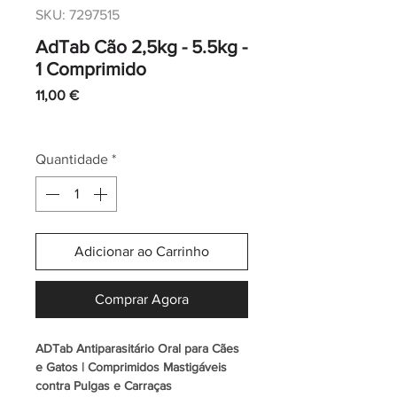
SKU: 7297515
AdTab Cão 2,5kg - 5.5kg -
1 Comprimido
Preço
11,00 €
IVA incl.
|
Envio normal CTT
Quantidade
*
Adicionar ao Carrinho
Comprar Agora
ADTab Antiparasitário Oral para Cães
e Gatos | Comprimidos Mastigáveis
contra Pulgas e Carraças