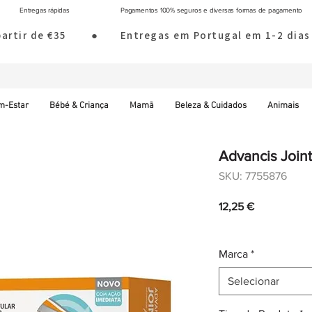
Entregas rápidas
Pagamentos 100% seguros e diversas formas de pagamento
 partir de €35        ●       Entregas em Portugal em 1-2 d
m-Estar
Bébé & Criança
Mamã
Beleza & Cuidados
Animais
Advancis Joint
SKU: 7755876
Preço
12,25 €
IVA incl.
|
Envio norm
Marca
*
Selecionar