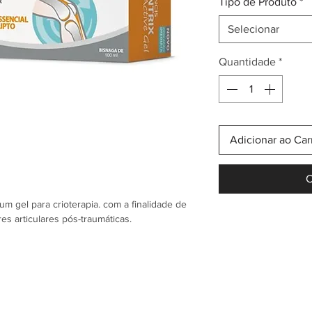
Tipo de Produto
*
Selecionar
Quantidade
*
Adicionar ao Car
C
um gel para crioterapia. com a finalidade de
es articulares pós-traumáticas.
 adultos e em crianças. Além disso pode ser
lares, articulares e pós-traumáticas dos
iculações.
ais exteriores da epiderme um efeito
o é reconhecido pelo seu efeito analgésico