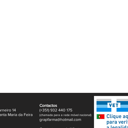
r as dores nas articulações, músculos e dores
sculares
s, entorses, tendinites e colisões
uantidade suficiente de gel de forma
, 3 a 4 vezes ao dia.
ada com uma massagem ligeira, de forma
 após um tratamento de 7 dias, consulte o
dias adicionais a ser entregue
Contactos
rneiro 14
(+351)
932
440 17
5
anta Maria da Feira
(
c
hama
da para a rede móvel nacional)
gr
apfarma@hotm
ail.com