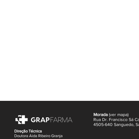
(crioterapia) e capacidade de alivia
provocadas pela inflamação.
Indicado Para
Alívio da dor
Dores ósseas, articulares ou mu
Dores provocadas por: distensõe
Como Utilizar
Em primeiro lugar aplique uma q
uniforme na zona da pele afetada
Entretanto massaje a zona afet
circular.
Contudo caso a dor não melhore
seu profissional de saúde.
Nota: Este Produto pode demorar 2 
Morada
(
ver mapa
)
Rua Dr. Francisco Sá Ca
4505-640 Sanguedo,
S
Direção Técnica
Doutora Aida Ribeiro Granja