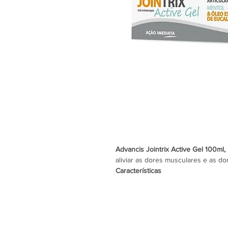
Advancis Jointrix Active Gel 100ml,
aliviar as dores musculares e as dor
Características
Indicado para o alívio de dores, em
utilizado para alívio de dores muscu
tendões, ligamentos, músculos e art
Ainda assim provoca nas camadas m
refrescante imediato. Por fim o fri