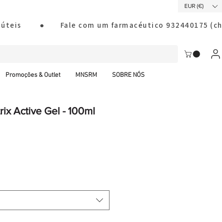
EUR (€)
ias úteis        ●       Fale com um farmacéutico 932440175
Promoções & Outlet
MNSRM
SOBRE NÓS
rix Active Gel - 100ml
al CTT