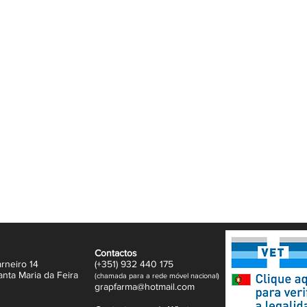
ntes essenciais para o alívio dos sintomas
Atópica.
as a esta estrutura que “imita” a pele, os
arreira cutânea, melhorando a pele seca e a
umenta a hidratação, diminui a perda de água
icidade da pele.
ntes como a glicerina acumulam-se na pele e
, ao ligar e reter a água na barreira
Contactos
rneiro 14
(+351)
932
440 17
5
anta Maria da Feira
(
c
hama
da para a rede móvel nacional)
gr
apfarma@hotm
ail.com