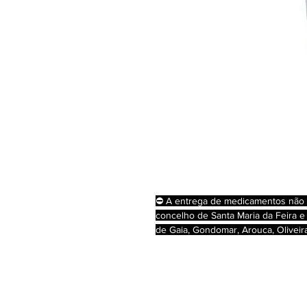
⛔ A entrega de medicamentos não su
concelho de Santa Maria da Feira e 
de Gaia, Gondomar, Arouca, Oliveir
conforme a legislação em vigor.⛔
Bepanthene Eczema pode ser aplic
ou dermatite atópica várias vezes a
para toda a família (bebés, crianças
amamentação.