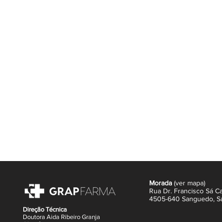
Uma combinação única de 3 ingredie
do Eczema Atópico e da Dermatite 
Tecnologia especial de lípidos: Graç
lípidos integram-se facilmente na b
comichão.
Dexpantenol (ou provitamina B5): A
e contribui para a suavidade e elast
Humectantes Fisiológicos: Humecta
asseguram uma hidratação prolongada
cutânea.
Morada
(
ver mapa
)
Rua Dr. Francisco Sá Ca
4505-640 Sanguedo,
S
Direção Técnica
Doutora Aida Ribeiro Granja