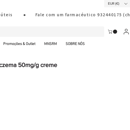
EUR (€)
ias úteis        ●       Fale com um farmacéutico 932440175
Promoções & Outlet
MNSRM
SOBRE NÓS
czema 50mg/g creme
al CTT