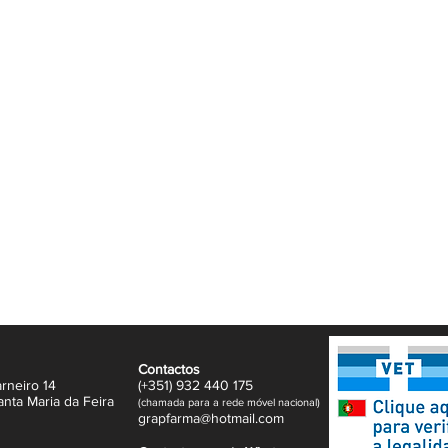
nos tendência à quebra.
 estrutural do cabelo, desempenha um papel
lasticidade. Quando associada a
 reforçar a fibra capilar, promovendo um
saudável. Já os antioxidantes presentes na
lulas contra o stress oxidativo, um dos
nto capilar.
radável, as Keratine Gomas tornam a
erosa, facilitando a consistência no uso —
os visíveis ao longo do tempo.
a fibra capilar
gilidade do cabelo
te e com aspeto saudável
normal
na, vitaminas e minerais
ável de tomar
Contactos
força, vitalidade e aparência do cabelo de
rneiro 14
(+351)
932
440 17
5
anta Maria da Feira
(
c
hama
da para a rede móvel nacional)
gr
apfarma@hotm
ail.com