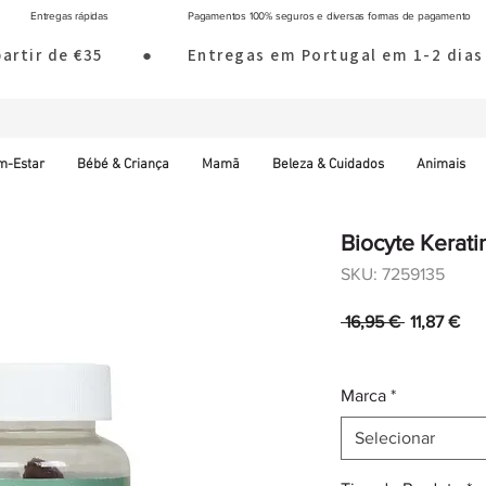
Entregas rápidas
Pagamentos 100% seguros e diversas formas de pagamento
 partir de €35        ●       Entregas em Portugal em 1-2 d
m-Estar
Bébé & Criança
Mamã
Beleza & Cuidados
Animais
Biocyte Kera
SKU: 7259135
Preço
Pre
 16,95 € 
11,87 €
normal
pro
IVA incl.
|
Envio norm
Marca
*
Selecionar