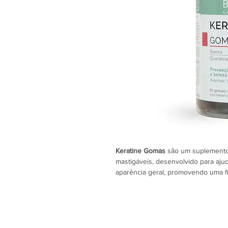
Keratine Gomas
são um suplemento
mastigáveis, desenvolvido para ajud
aparência geral, promovendo uma fib
brilhante.
A sua fórmula avançada combina at
queratina hidrolisada, vitaminas e m
zinco, selénio e vitamina E. Estes n
estrutura do cabelo desde o interi