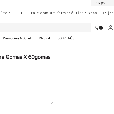
EUR (€)
ias úteis        ●       Fale com um farmacéutico 932440175
Promoções & Outlet
MNSRM
SOBRE NÓS
tine Gomas X 60gomas
ço
mocional
al CTT