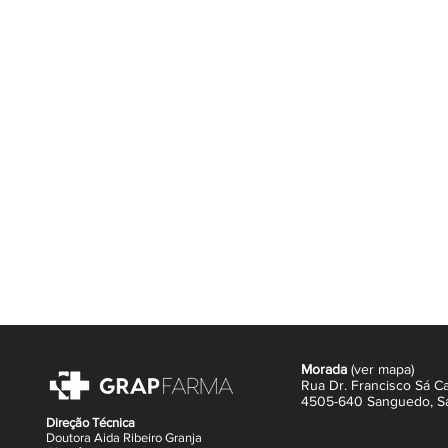
cabelo normal, mais forte e com me
A queratina, principal componente
fundamental na sua resistência e e
micronutrientes essenciais, ajuda a
aspeto mais denso, disciplinado e 
fórmula auxiliam na proteção das cé
fatores associados ao enfraquecime
Com um formato prático e sabor ag
suplementação diária simples e praz
fator essencial para obter resultad
Principais benefícios:
Contribui para o fortalecimento d
Ajuda a reduzir a quebra e a fra
Promove um cabelo mais brilhan
Apoia a manutenção de cabelo 
Fórmula enriquecida com querati
Formato em gomas fácil e agrad
Morada
(
ver mapa
)
Ideal para quem procura melhorar a 
Rua Dr. Francisco Sá Ca
forma prática, eficaz e diária.
4505-640 Sanguedo,
S
Direção Técnica
Doutora Aida Ribeiro Granja