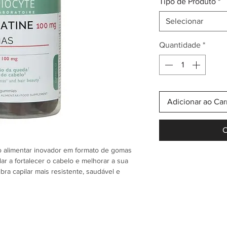
Tipo de Produto
*
Selecionar
Quantidade
*
Adicionar ao Car
C
 alimentar inovador em formato de gomas
ar a fortalecer o cabelo e melhorar a sua
ra capilar mais resistente, saudável e
ivos cuidadosamente selecionados, incluindo
inerais essenciais como biotina (vitamina B8),
utrientes atuam em sinergia para apoiar a
or, contribuindo para a manutenção de um