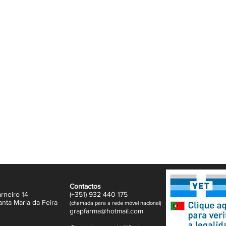
de lípidos e reforça a barreira cutânea.
mita a adesão de determinadas bactérias
e da pele. Estas bactérias podem agravar a
resente na pele, forma um filme hidratante
e água à superfície da pele, funcionando
nação de 3 óleos remove a maquilhagem e
lecida e o conforto é recuperado de forma
ecobiologia, um conceito que está no
ecossistema da pele e preservar a sua
mos naturais da pele, ensinando-a a ser mais
Contactos
rneiro 14
(+351)
932
440 17
5
anta Maria da Feira
(
c
hama
da para a rede móvel nacional)
gr
apfarma@hotm
ail.com