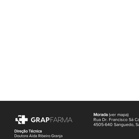
2) REPARA:
- LipigeniumTM estimula a produção 
- A patente Skin Barrier Therapy li
(staphylococcus aureus) à superfíci
secura da pele.
- Ácido hialurónico, naturalmente p
não oclusivo. Retem as moléculas d
como um reservatório de água.
3) REMOVE MAQUILHAGEM: A combi
as impurezas da pele.
Resultado: a pele fica calma, forta
duradoura.
BIODERMA é uma marca baseada na 
coração da NAOS para respeitar o 
saúde. De forma duradoura.
A ecobiologia fortalece os mecanis
Morada
(
ver mapa
)
saudável, sem tratar em demasia.
Rua Dr. Francisco Sá Ca
4505-640 Sanguedo,
S
Direção Técnica
Doutora Aida Ribeiro Granja