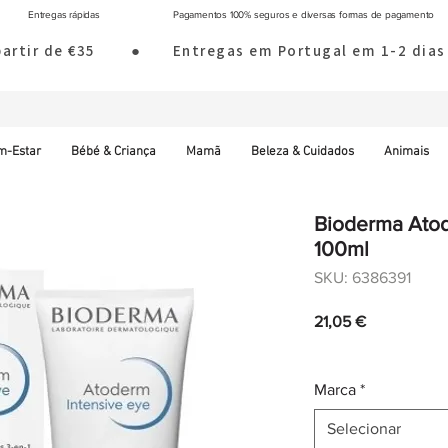
Entregas rápidas
Pagamentos 100% seguros e diversas formas de pagamento
 partir de €35        ●       Entregas em Portugal em 1-2 d
m-Estar
Bébé & Criança
Mamã
Beleza & Cuidados
Animais
Bioderma Atod
100ml
SKU: 6386391
Preço
21,05 €
IVA incl.
|
Envio norm
Marca
*
Selecionar