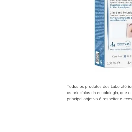
Todos os produtos dos Laboratóri
os princípios da ecobiologia, que e
principal objetivo é respeitar o ec
forma duradoura.
Atoderm Intensive Eye é o primeir
irritação da pálpebra:
1) ACALMA: A enoxolona atua nos f
de forma duradoura.