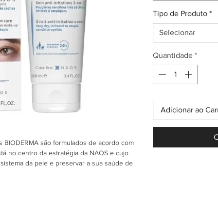
Tipo de Produto
*
Selecionar
Quantidade
*
Adicionar ao Car
C
os BIODERMA são formulados de acordo com
stá no centro da estratégia da NAOS e cujo
ossistema da pele e preservar a sua saúde de
o cuidado 3-em-1 que combate os sintomas da
atores envolvidos na comichão para acalmar