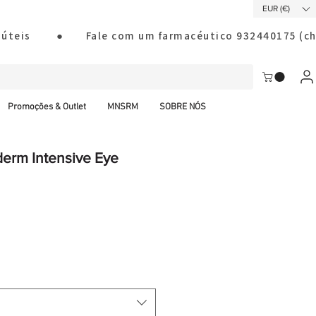
EUR (€)
ias úteis        ●       Fale com um farmacéutico 932440175
Promoções & Outlet
MNSRM
SOBRE NÓS
erm Intensive Eye
al CTT