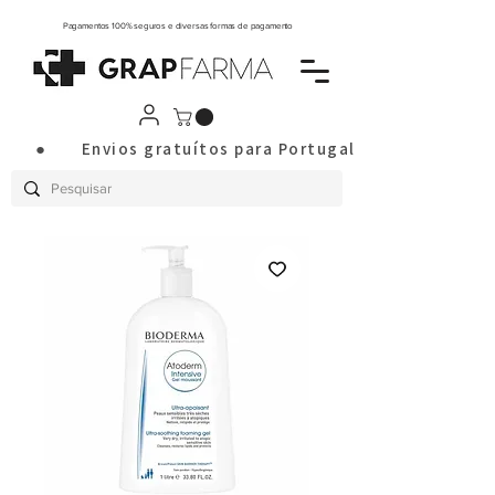
Pagamentos 100% seguros e diversas formas de pagamento
       ●       Envios gratuítos para Portugal Continental a