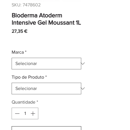
SKU: 7478602
Bioderma Atoderm
Intensive Gel Moussant 1L
Preço
27,35 €
IVA incl.
|
Envio normal CTT
Marca
*
Tipo de Produto
*
Quantidade
*