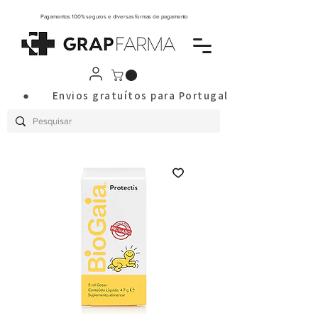
Pagamentos 100% seguros e diversas formas de pagamento
       ●       Envios gratuítos para Portugal Continental a