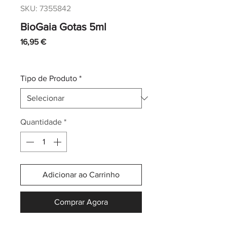
SKU: 7355842
BioGaia Gotas 5ml
Preço
16,95 €
IVA incl.
|
Envio normal CTT
Tipo de Produto
*
Quantidade
*
Adicionar ao Carrinho
Comprar Agora