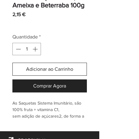
Ameixa e Beterraba 100g
Preço
2,15 €
IVA incl.
|
Envio normal CTT
Quantidade
*
Adicionar ao Carrinho
Comprar Agora
As Saquetas Sistema Imunitário, são
100% fruta + vitamina C1,
sem adição de açúcares2, de forma a
manter as suas características e sabor
natural.
Não contêm corantes nem