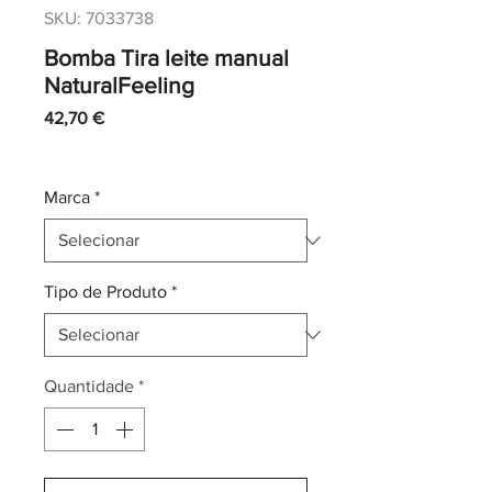
SKU: 7033738
Bomba Tira leite manual
NaturalFeeling
Preço
42,70 €
IVA incl.
|
Envio normal CTT
Marca
*
Tipo de Produto
*
Quantidade
*