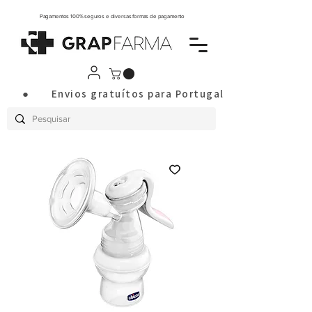
Pagamentos 100% seguros e diversas formas de pagamento
       ●       Envios gratuítos para Portugal Continental a