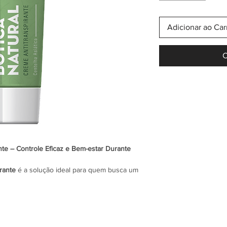
Adicionar ao Car
C
nte – Controle Eficaz e Bem-estar Durante
rante
é a solução ideal para quem busca um
ntendo a pele fresca e protegida ao longo de
proporciona uma proteção duradoura contra o
 confiante e confortável em qualquer
pele, o
Botica Natural Creme Anti-transpirante