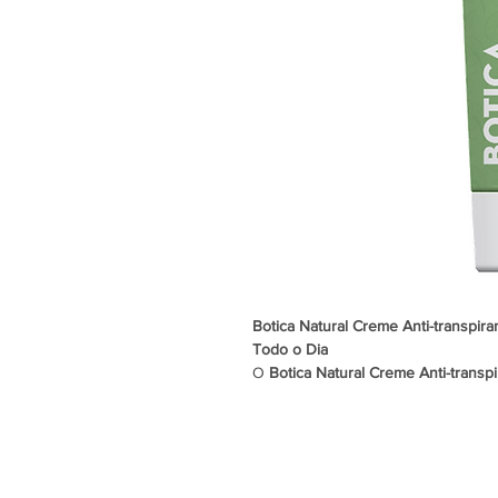
Botica Natural Creme Anti-transpira
Todo o Dia
O
Botica Natural Creme Anti-transpi
controle eficaz da transpiração, ma
todo o dia. Sua fórmula inovadora 
suor, permitindo que você se sinta
situação.
Formulado com um pH igual ao da 