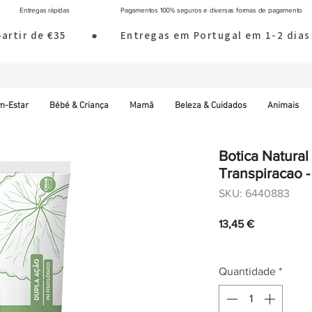
Entregas rápidas
Pagamentos 100% seguros e diversas formas de pagamento
 partir de €35        ●       Entregas em Portugal em 1-2 d
m-Estar
Bébé & Criança
Mamã
Beleza & Cuidados
Animais
Botica Natural
Transpiracao -
SKU: 6440883
Preço
13,45 €
IVA incl.
|
Envio norm
Quantidade
*