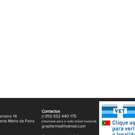
ua derme, reforçando os mecanismos de defesa
por fungos e bactérias. Isso garante uma
spiração excessiva, mas também contra
m-estar e segurança durante todo o dia.
 absorção, o creme proporciona uma
síduos ou sensação pegajosa. Ideal para
escolha confiável para quem deseja se
anspirante
, você pode contar com a proteção
mantendo-se seca e confortável em todas as
Contactos
rneiro 14
(+351)
932
440 17
5
anta Maria da Feira
(
c
hama
da para a rede móvel nacional)
gr
apfarma@hotm
ail.com