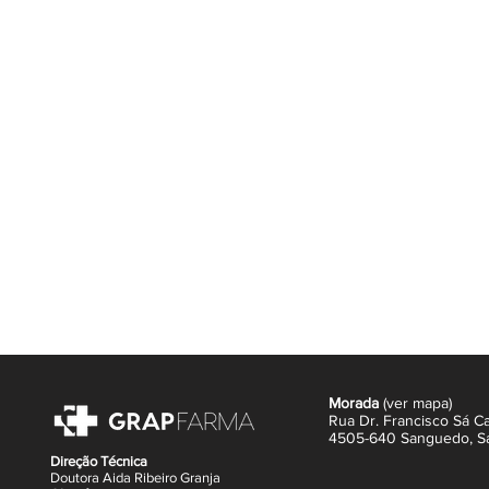
respeita o equilíbrio natural da s
da pele contra infecções causadas 
proteção não apenas contra a tran
odores indesejados, oferecendo be
Com sua textura suave e de rápida
sensação de frescor, sem deixar re
todos os tipos de pele, ele é uma 
proteger de forma natural e eficaz.
Com o
Botica Natural Creme Anti-tr
e o cuidado que sua pele merece, 
suas atividades diárias.
Morada
(
ver mapa
)
Rua Dr. Francisco Sá Ca
4505-640 Sanguedo,
S
Direção Técnica
Doutora Aida Ribeiro Granja