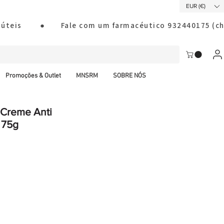
EUR (€)
ias úteis        ●       Fale com um farmacéutico 932440175
Promoções & Outlet
MNSRM
SOBRE NÓS
 Creme Anti
 75g
al CTT