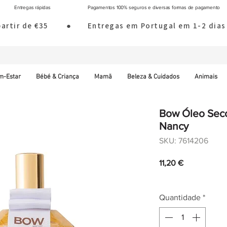
Entregas rápidas
Pagamentos 100% seguros e diversas formas de pagamento
 partir de €35        ●       Entregas em Portugal em 1-2 d
m-Estar
Bébé & Criança
Mamã
Beleza & Cuidados
Animais
Bow Óleo Seco 
Nancy
SKU: 7614206
Preço
11,20 €
IVA incl.
|
Envio norm
Quantidade
*