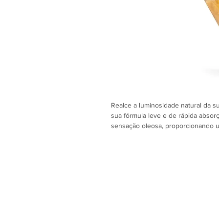
Realce a luminosidade natural da 
sua fórmula leve e de rápida absor
sensação oleosa, proporcionando 
graças às partículas cintilantes que 
Ideal para aplicar no corpo, pernas
destacar o bronzeado e a conferir 
ocasião. Perfeito para o dia a dia 
um aspeto saudável, suave e ilumin
Benefícios
Hidrata e suaviza a pele.
Efeito iluminador com partículas d
Textura leve e não oleosa.