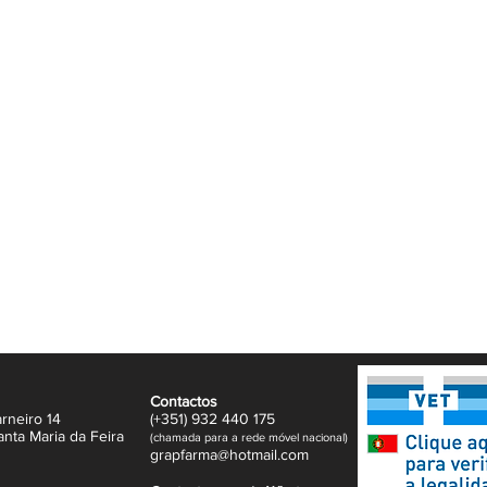
dade natural da pele.
casiões especiais.
a pele limpa e seca e espalhe
ulares até completa absorção. Reaplique
feito luminoso.
 suave e radiante com o BOW Óleo Seco com
rilho irresistível em qualquer momento.
Contactos
rneiro 14
(+351)
932
440 17
5
anta Maria da Feira
(
c
hama
da para a rede móvel nacional)
gr
apfarma@hotm
ail.com