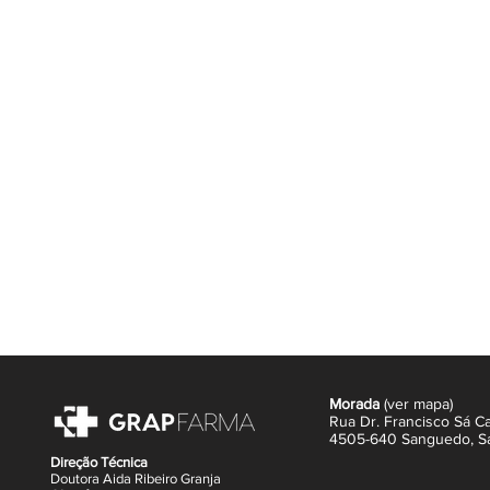
Absorção rápida.
Realça o bronzeado e a luminosi
Ideal para utilização diária ou o
Modo de Utilização
Agite antes de usar. Aplique sobre 
uniformemente com movimentos circ
sempre que desejar intensificar o e
Formato
Embalagem de 75ml.
Descubra uma pele mais luminosa,
Glitter, o aliado perfeito para um b
Morada
(
ver mapa
)
Rua Dr. Francisco Sá Ca
4505-640 Sanguedo,
S
Direção Técnica
Doutora Aida Ribeiro Granja