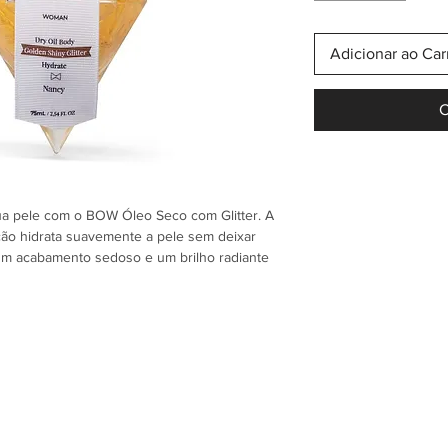
Adicionar ao Car
C
sua pele com o BOW Óleo Seco com Glitter. A
ção hidrata suavemente a pele sem deixar
um acabamento sedoso e um brilho radiante
refletem a luz.
, braços e decote, este óleo seco ajuda a
um efeito luminoso elegante em qualquer
ou para eventos especiais, deixa a pele com
ado.
e glitter.