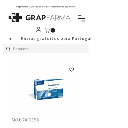
Pagamentos 100% seguros e diversas formas de pagamento
       ●       Envios gratuítos para Portugal Continental a
SKU: 7419358