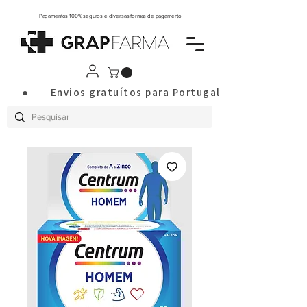
Pagamentos 100% seguros e diversas formas de pagamento
       ●       Envios gratuítos para Portugal Continental a