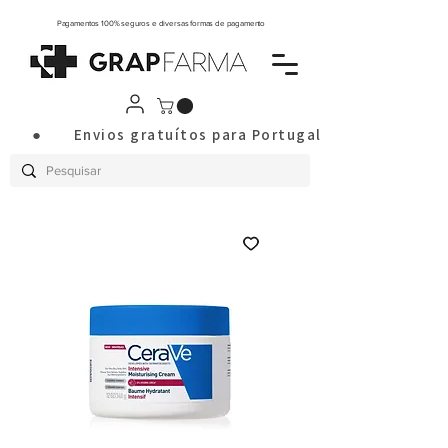
Pagamentos 100% seguros e diversas formas de pagamento
       ●       Envios gratuítos para Portugal Continental a