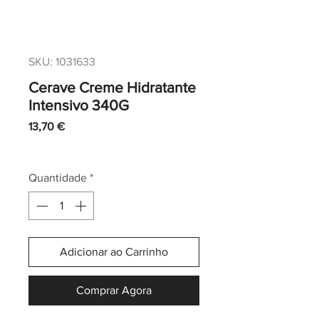
SKU: 1031633
Cerave Creme Hidratante
Intensivo 340G
Preço
13,70 €
IVA incl.
|
Envio normal CTT
Quantidade
*
Adicionar ao Carrinho
Comprar Agora