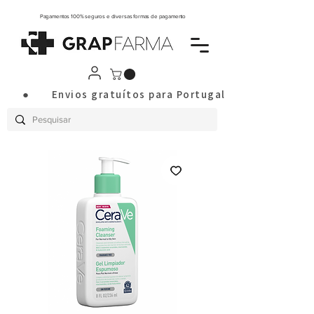
Pagamentos 100% seguros e diversas formas de pagamento
       ●       Envios gratuítos para Portugal Continental a