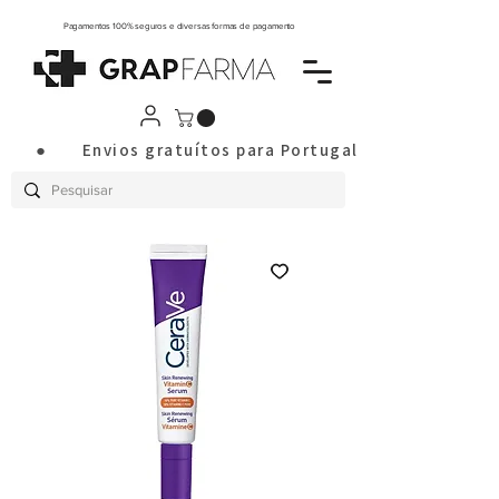
Pagamentos 100% seguros e diversas formas de pagamento
       ●       Envios gratuítos para Portugal Continental a