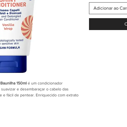
Adicionar ao Car
C
 Baunilha 150ml
é um condicionador
 suavizar e desembaraçar o cabelo das
te e fácil de pentear. Enriquecido com extrato
ância doce e agradável. Sua fórmula suave é
ada para uso diário.