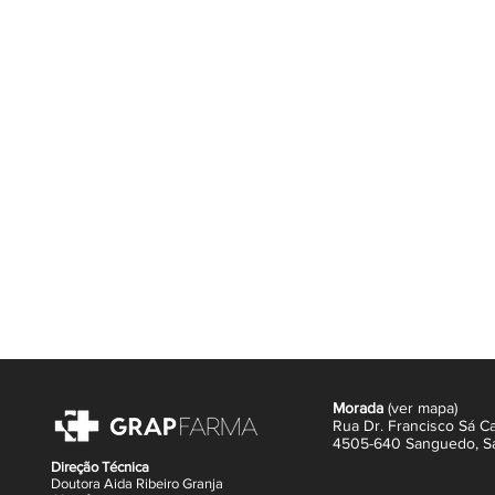
Morada
(
ver mapa
)
Rua Dr. Francisco Sá Ca
4505-640 Sanguedo,
S
Direção Técnica
Doutora Aida Ribeiro Granja