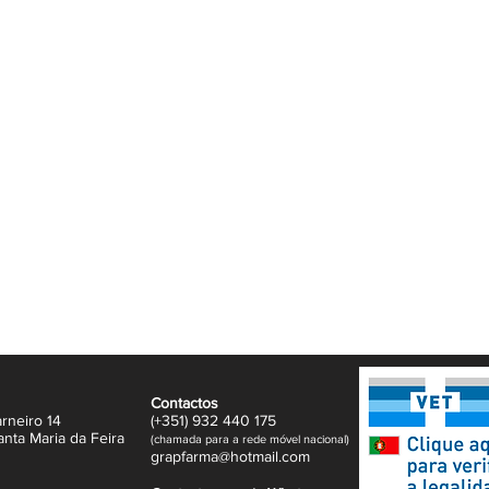
Contactos
rneiro 14
(+351)
932
440 17
5
anta Maria da Feira
(
c
hama
da para a rede móvel nacional)
gr
apfarma@hotm
ail.com