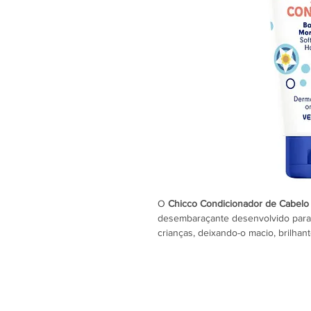
O
Chicco Condicionador de Cabelo
desembaraçante desenvolvido para
crianças, deixando-o macio, brilhan
de baunilha, proporciona uma fragr
dermatologicamente testada e adequ