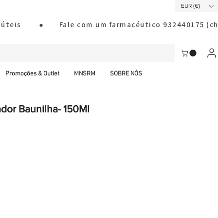
EUR (€)
ias úteis        ●       Fale com um farmacéutico 932440175
Promoções & Outlet
MNSRM
SOBRE NÓS
dor Baunilha- 150Ml
al CTT