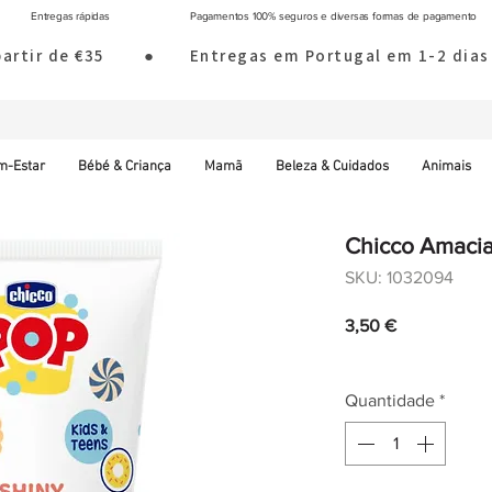
Entregas rápidas
Pagamentos 100% seguros e diversas formas de pagamento
 partir de €35        ●       Entregas em Portugal em 1-2 d
m-Estar
Bébé & Criança
Mamã
Beleza & Cuidados
Animais
Chicco Amacia
SKU: 1032094
Preço
3,50 €
IVA incl.
|
Envio norm
Quantidade
*