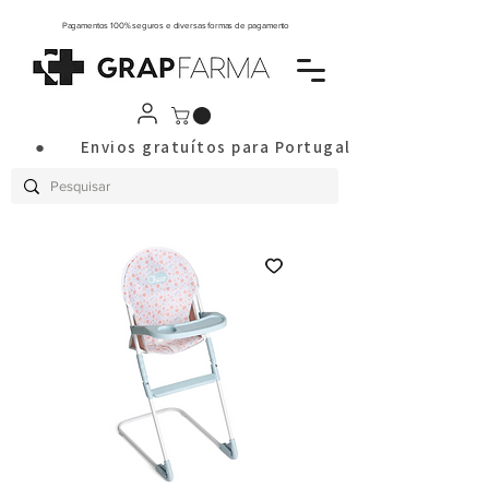
Pagamentos 100% seguros e diversas formas de pagamento
       ●       Envios gratuítos para Portugal Continental a