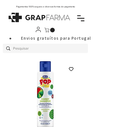
Pagamentos 100% seguros e diversas formas de pagamento
       ●       Envios gratuítos para Portugal Continental a