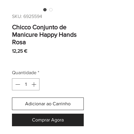
SKU: 6925594
Chicco Conjunto de
Manicure Happy Hands
Rosa
Preço
12,25 €
IVA incl.
|
Envio normal CTT
Quantidade
*
Adicionar ao Carrinho
Comprar Agora