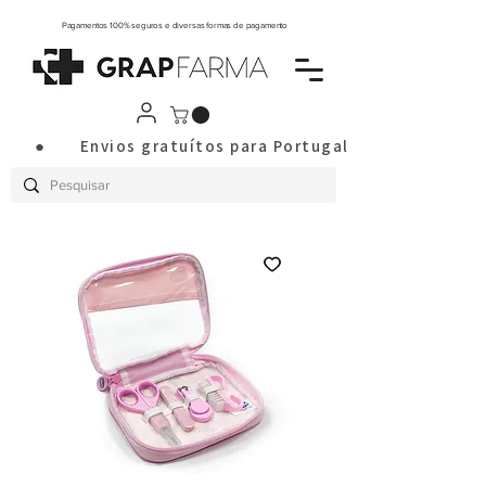
Pagamentos 100% seguros e diversas formas de pagamento
       ●       Envios gratuítos para Portugal Continental a