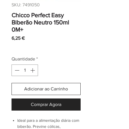
SKU: 7491050
Chicco Perfect Easy
Biberão Neutro 150ml
0M+
Preço
6,25 €
IVA incl.
|
Envio normal CTT
Quantidade
*
Adicionar ao Carrinho
Comprar Agora
Ideal para a alimentação diária com
biberão. Previne cólicas,