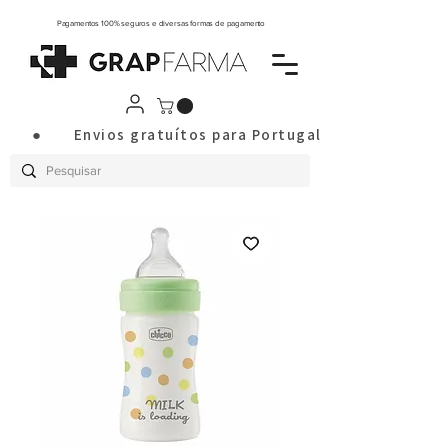
Pagamentos 100% seguros e diversas formas de pagamento
       ●       Envios gratuítos para Portugal Continental a