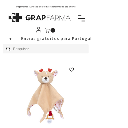
Pagamentos 100% seguros e diversas formas de pagamento
       ●       Envios gratuítos para Portugal Continental a