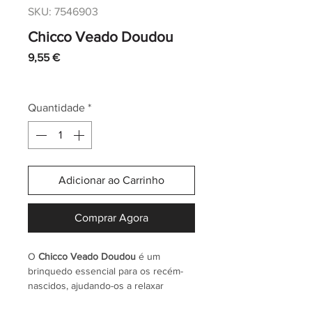
SKU: 7546903
Chicco Veado Doudou
Preço
9,55 €
IVA incl.
|
Envio normal CTT
Quantidade
*
Adicionar ao Carrinho
Comprar Agora
O
Chicco Veado Doudou
é um
brinquedo essencial para os recém-
nascidos, ajudando-os a relaxar
durante o sono e quando estão