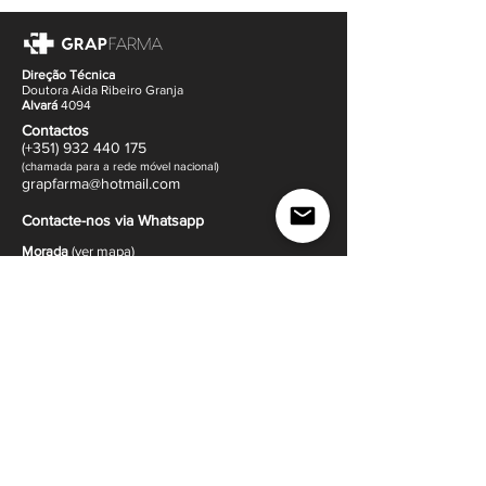
fisicamente distantes dos pais.
Direção Técnica
Doutora Aida Ribeiro Granja
Alvará
4094
Contactos
(+351)
932
440 17
5
(
c
hama
da para a rede móvel nacional)
gr
apfarma@hotm
ail.com
Contacte-nos via Whatsapp
Morada
(
ver mapa
)
Rua Dr. Francisco Sá Carneiro 14
4505-640 Sanguedo,
Santa Maria da Feira
Política de Envio e Devoluções |
Política de Venda
|
Métodos de Pagamento |
Termos e Condições
e
Política de Privacidade
Ajuda e Apoio ao cliente