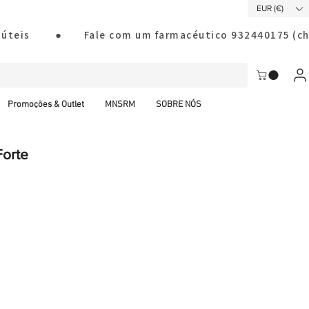
EUR (€)
ias úteis        ●       Fale com um farmacéutico 932440175
Promoções & Outlet
MNSRM
SOBRE NÓS
orte
al CTT