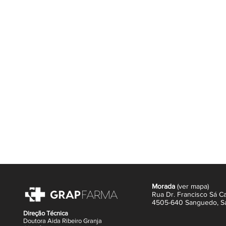
- Aconselhado a partir dos 12 anos.
Como tomar: 1 comprimido 30 a 60 
Morada
(
ver mapa
)
Rua Dr. Francisco Sá Ca
4505-640 Sanguedo,
S
Direção Técnica
Doutora Aida Ribeiro Granja