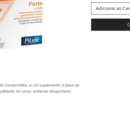
Adicionar ao Car
C
 30 Comprimidos é um suplemento à base de
ualidade do sono, evitando despertares
ido, a melatonina é libertada em duas fases:
e uma 2ª fase de libertação prolongada,
s;
 na manutenção da qualidade do sono e com