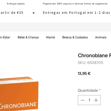
Entregas rápidas
Pagamentos 100% seguros e diversas formas de pagamento
 partir de €35        ●       Entregas em Portugal em 1-2 d
m-Estar
Bébé & Criança
Mamã
Beleza & Cuidados
Animais
Chronobiane F
SKU: 6508705
Preço
13,95 €
IVA incl.
|
Envio norm
Quantidade
*