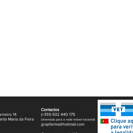
minutos antes de deitar com água.
Contactos
rneiro 14
(+351)
932
440 17
5
anta Maria da Feira
(
c
hama
da para a rede móvel nacional)
gr
apfarma@hotm
ail.com