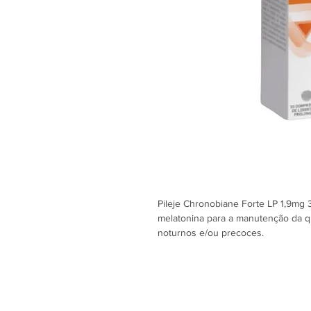
Pileje Chronobiane Forte LP 1,9mg
melatonina para a manutenção da q
noturnos e/ou precoces.
- Devido à dupla camada do comprim
uma 1ª fase de libertação imediata 
evitando assim despertares noturno
- Ideal para quem tem dificuldade
despertares noturnos ou precoces;