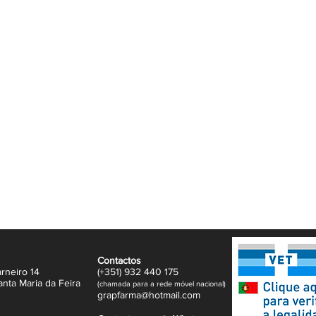
r o seu aspeto e durabilidade. São
rciais, aparelhos ortodônticos removíveis,
s.
onsáveis pelo mau hálito.
minutos.
rar o brilho da prótese.
a.
nifica a prótese.
s, alinhadores, aparelhos removíveis e
iente com água morna (não quente),
mente a prótese.
Para uma ação antifúngica, deixe atuar
a a noite, se desejar.
a macia utilizando a solução.
a corrente antes de voltar a colocar a
Contactos
ção após a utilização.
rneiro 14
(+351)
932
440 17
5
anta Maria da Feira
(
c
hama
da para a rede móvel nacional)
gr
apfarma@hotm
ail.com
, percarbonato de sódio, monopersulfato de
de sódio, TAED, lauril sulfato de sódio,