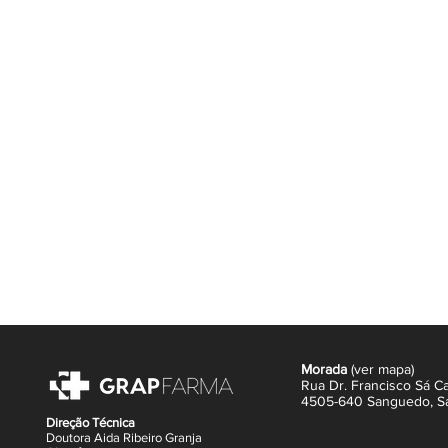
prótese, contribuindo para preserva
adequadas para próteses totais e pa
alinhadores transparentes e goteira
Benefícios
Elimina 99,9% das bactérias resp
Limpeza profunda em apenas 3 
Remove manchas e ajuda a restau
Ajuda a reduzir a placa bacterian
Fórmula não abrasiva que não da
Adequado para próteses dentária
goteiras.
Como utilizar
Coloque uma pastilha num recip
suficiente para cobrir completa
Deixe atuar durante
3 minutos
. 
durante
5 minutos
ou durante tod
Escove a prótese com uma escov
Enxague abundantemente com águ
Morada
(
ver mapa
)
prótese na boca. Descarte a solu
Rua Dr. Francisco Sá Ca
Ingredientes principais
4505-640 Sanguedo,
S
Bicarbonato de sódio, ácido cítrico
Direção Técnica
Doutora Aida Ribeiro Granja
potássio (oxigénio ativo), carbonato 