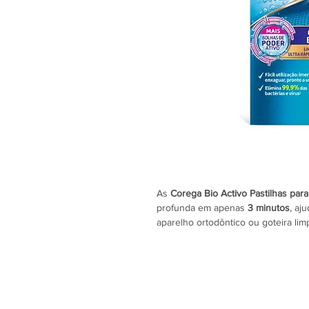
As
Corega Bio Activo Pastilhas par
profunda em apenas
3 minutos
, aj
aparelho ortodôntico ou goteira lim
oxigénio bioativo elimina
99,9% das 
manchas e ajuda a reduzir a acumul
materiais da prótese.
Ao contrário da pasta de dentes co
uma fórmula
não abrasiva
, que limp