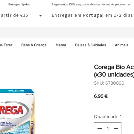
Entregas rápidas
Pagamentos 100% seguros e diversas formas de pagamento
 partir de €35        ●       Entregas em Portugal em 1-2 d
m-Estar
Bébé & Criança
Mamã
Beleza & Cuidados
Animais
Corega Bio Act
(x30 unidades
SKU: 6780890
Preço
6,95 €
IVA incl.
|
Envio norm
Quantidade
*