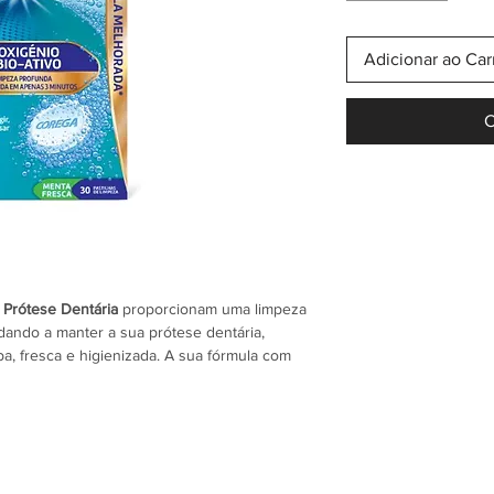
Adicionar ao Car
C
a Prótese Dentária
proporcionam uma limpeza
udando a manter a sua prótese dentária,
pa, fresca e higienizada. A sua fórmula com
bactérias causadoras do mau hálito
, remove
ação de placa bacteriana, sem danificar os
nvencional, as pastilhas Corega possuem
a eficazmente sem riscar a superfície da