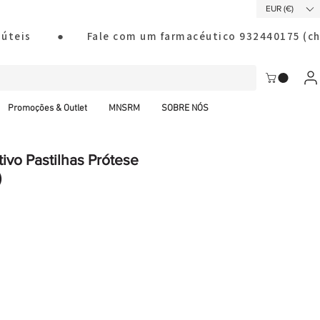
EUR (€)
ias úteis        ●       Fale com um farmacéutico 932440175
Promoções & Outlet
MNSRM
SOBRE NÓS
ivo Pastilhas Prótese
)
al CTT