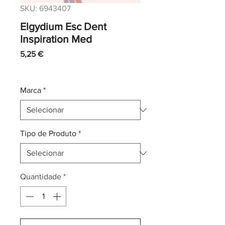
SKU: 6943407
Elgydium Esc Dent
Inspiration Med
Preço
5,25 €
IVA incl.
|
Envio normal CTT
Marca
*
Tipo de Produto
*
Quantidade
*