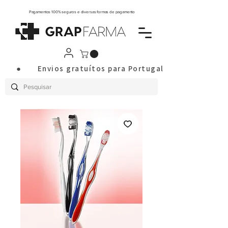
Pagamentos 100% seguros e diversas formas de pagamento
       ●       Envios gratuítos para Portugal Continental a