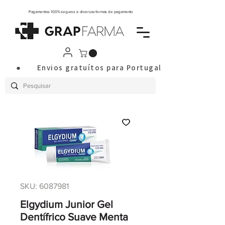
Pagamentos 100% seguros e diversas formas de pagamento
       ●       Envios gratuítos para Portugal Continental a
SKU: 6087981
Elgydium Junior Gel
Dentífrico Suave Menta