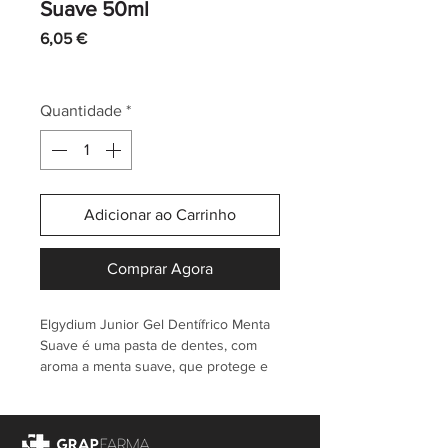
Suave 50ml
Preço
6,05 €
IVA incl.
|
Envio normal CTT
Quantidade
*
Adicionar ao Carrinho
Comprar Agora
Elgydium Junior Gel Dentífrico Menta
Suave é uma pasta de dentes, com
aroma a menta suave, que protege e
fortalece os dentes definitivos das
crianças entre os 7 e 12 anos.
Contém ativos que promovem a