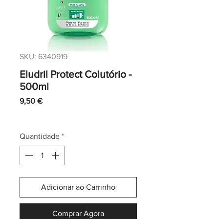
SKU: 6340919
Eludril Protect Colutório -
500ml
Preço
9,50 €
IVA incl.
|
Envio normal CTT
Quantidade
*
Adicionar ao Carrinho
Comprar Agora