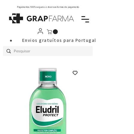
Pagamentos 100% seguros e diversas formas de pagamento
       ●       Envios gratuítos para Portugal Continental a