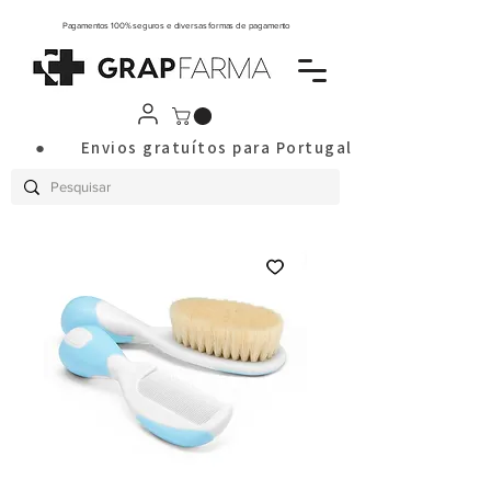
Pagamentos 100% seguros e diversas formas de pagamento
       ●       Envios gratuítos para Portugal Continental a