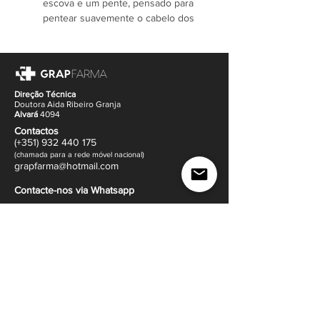
escova e um pente, pensado para
pentear suavemente o cabelo dos
mais pequenos desde os primeiros
dias.
Acessórios de bebé excelente
como ideia de presente para dar
aos pais por ocasião do
Direção Técnica
Doutora Aida Ribeiro Granja
nascimento.
Alvará
4094
IDADE RECOMENDADA 0M +
Contactos
(+351)
932
440 17
5
(
c
hama
da para a rede móvel nacional)
gr
apfarma@hotm
ail.com
Contacte-nos via Whatsapp
Morada
(
ver mapa
)
Rua Dr. Francisco Sá Carneiro 14
4505-640 Sanguedo,
Santa Maria da Feira
Política de Envio e Devoluções |
Política de Venda
|
Métodos de Pagamento |
Termos e Condições
e
Política de Privacidade
Ajuda e Apoio ao cliente