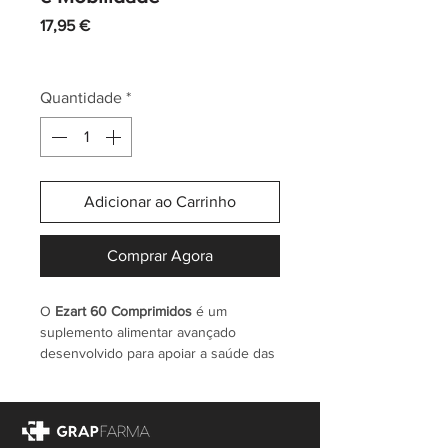
Preço
17,95 €
IVA incl.
|
Envio normal CTT
Quantidade
*
Adicionar ao Carrinho
Comprar Agora
O
Ezart 60 Comprimidos
é um
suplemento alimentar avançado
desenvolvido para apoiar a saúde das
articulações, cartilagens e ossos,
ajudando a melhorar a mobilidade,
flexibilidade e conforto articular no dia
a dia. A sua fórmula completa combina