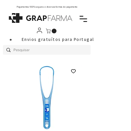
Pagamentos 100% seguros e diversas formas de pagamento
       ●       Envios gratuítos para Portugal Continental a