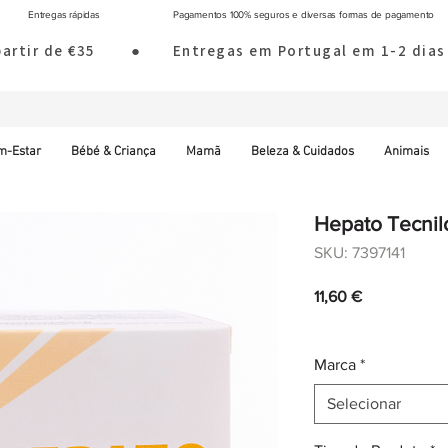
Entregas rápidas
Pagamentos 100% seguros e diversas formas de pagamento
 partir de €35        ●       Entregas em Portugal em 1-2 d
m-Estar
Bébé & Criança
Mamã
Beleza & Cuidados
Animais
Hepato Tecnil
SKU: 7397141
Preço
11,60 €
IVA incl.
|
Envio norm
Marca
*
Selecionar