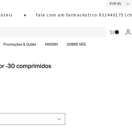
EUR (€)
ias úteis        ●       Fale com um farmacéutico 932440175
Promoções & Outlet
MNSRM
SOBRE NÓS
or -30 comprimidos
al CTT