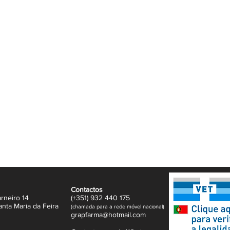
sso de diferenciação celular, a Vitamina B6
 das proteínas e do glicogénio. Além disso,
ntribuem para a proteção das células contra
 fornece a quantidade significativa da dose
rem os efeitos benéficos alegados para o
A e Vitamina B6.
Contactos
rneiro 14
(+351)
932
440 17
5
anta Maria da Feira
(
c
hama
da para a rede móvel nacional)
gr
apfarma@hotm
ail.com