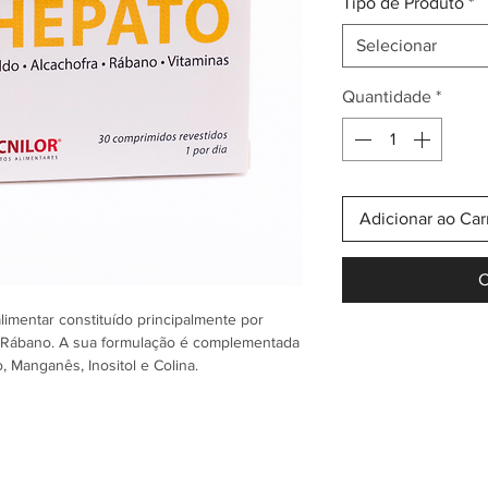
Tipo de Produto
*
Selecionar
Quantidade
*
Adicionar ao Car
C
imentar constituído principalmente por
e Rábano. A sua formulação é complementada
o, Manganês, Inositol e Colina.
na e o Boldo em boldina, substâncias que
ntes propriedades. A Colina está envolvida
anismo, sendo que a sua ação é reforçada