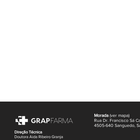
A Vitamina A contribui para o proce
contribui para o metabolismo normal
o Zinco, o Manganês e o Selénio co
as oxidações indesejáveis.
Uma dose diária de Hepato Tecnilor
diária recomendada para se produzi
Zinco, Manganês, Selénio, Vitamina 
Morada
(
ver mapa
)
Rua Dr. Francisco Sá Ca
4505-640 Sanguedo,
S
Direção Técnica
Doutora Aida Ribeiro Granja