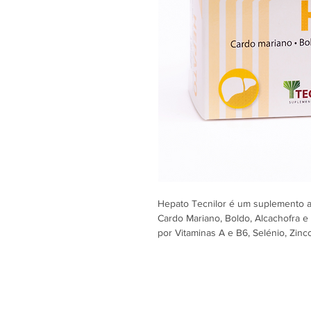
Hepato Tecnilor é um suplemento al
Cardo Mariano, Boldo, Alcachofra 
por Vitaminas A e B6, Selénio, Zinc
O Cardo Mariano é rico em silimari
conferem a Hepato Tecnilor importa
em várias reações químicas no org
pela presença do Inositol.