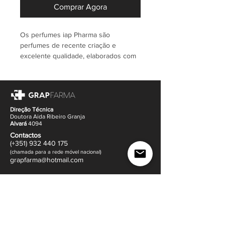
Comprar Agora
Os perfumes iap Pharma são
perfumes de recente criação e
excelente qualidade, elaborados com
os sistemas mais avançados e
inovadores, para um processo de
fabrico seguro, fiável e amigo do meio
ambiente.
Direção Técnica
Doutora Aida Ribeiro Granja
Alvará
4094
Contactos
(+351)
932
440 17
5
(
c
hama
da para a rede móvel nacional)
gr
apfarma@hotm
ail.com
Contacte-nos via Whatsapp
Morada
(
ver mapa
)
Rua Dr. Francisco Sá Carneiro 14
4505-640 Sanguedo,
Santa Maria da Feira
Política de Envio e Devoluções |
Política de Venda