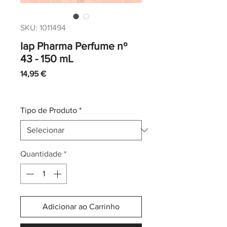
SKU: 1011494
Iap Pharma Perfume nº
43 - 150 mL
Preço
14,95 €
IVA incl.
|
Envio normal CTT
Tipo de Produto
*
Quantidade
*
Adicionar ao Carrinho