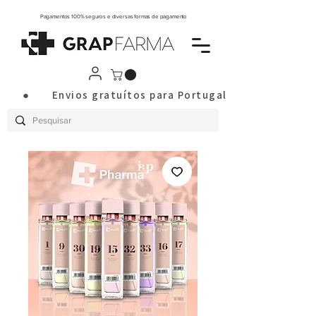
Pagamentos 100% seguros e diversas formas de pagamento
       ●       Envios gratuítos para Portugal Continental a