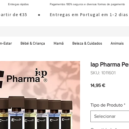
Entregas rápidas
Pagamentos 100% seguros e diversas formas de pagamento
 partir de €35        ●       Entregas em Portugal em 1-2 d
m-Estar
Bébé & Criança
Mamã
Beleza & Cuidados
Animais
Iap Pharma Pe
SKU: 1011601
Preço
14,95 €
IVA incl.
|
Envio norm
Tipo de Produto
*
Selecionar