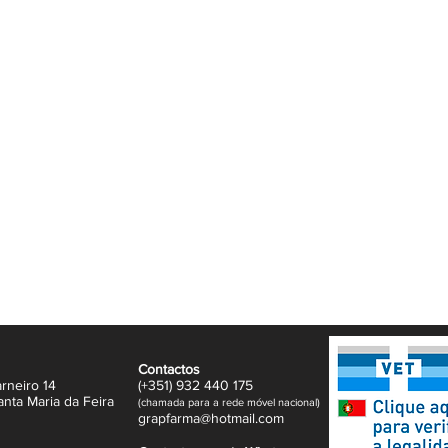
Contactos
rneiro 14
(+351)
932
440 17
5
anta Maria da Feira
(
c
hama
da para a rede móvel nacional)
gr
apfarma@hotm
ail.com