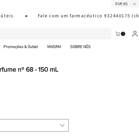
EUR (€)
ias úteis        ●       Fale com um farmacéutico 932440175
Promoções & Outlet
MNSRM
SOBRE NÓS
rfume nº 68 - 150 mL
al CTT