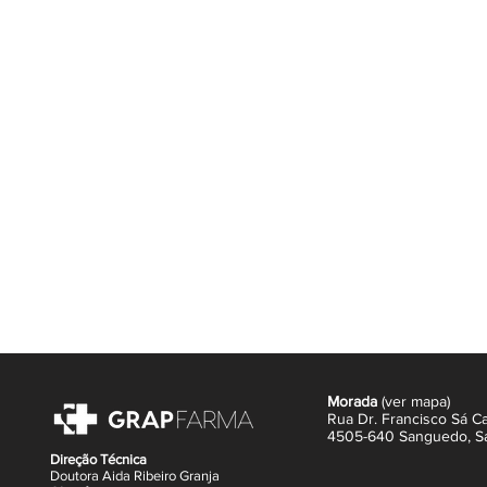
Morada
(
ver mapa
)
Rua Dr. Francisco Sá Ca
4505-640 Sanguedo,
S
Direção Técnica
Doutora Aida Ribeiro Granja