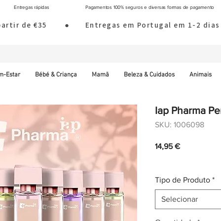
Entregas rápidas
Pagamentos 100% seguros e diversas formas de pagamento
 partir de €35        ●       Entregas em Portugal em 1-2 d
m-Estar
Bébé & Criança
Mamã
Beleza & Cuidados
Animais
Iap Pharma Pe
SKU: 1006098
Preço
14,95 €
IVA incl.
|
Envio norm
Tipo de Produto
*
Selecionar