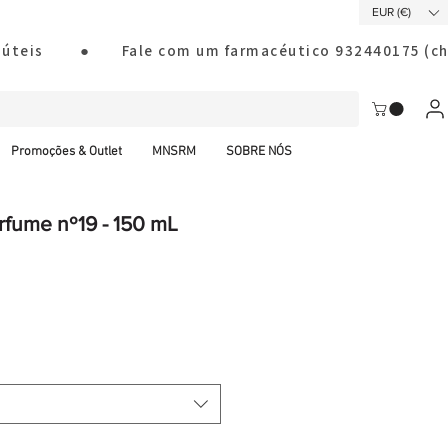
EUR (€)
ias úteis        ●       Fale com um farmacéutico 932440175
Promoções & Outlet
MNSRM
SOBRE NÓS
rfume nº19 - 150 mL
al CTT