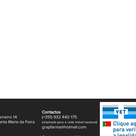
Contactos
rneiro 14
(+351)
932
440 17
5
anta Maria da Feira
(
c
hama
da para a rede móvel nacional)
gr
apfarma@hotm
ail.com