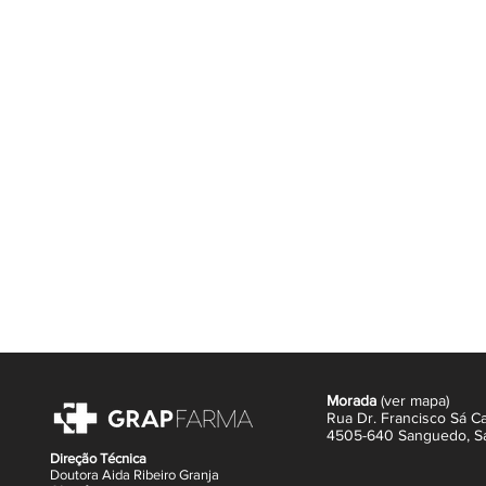
Morada
(
ver mapa
)
Rua Dr. Francisco Sá Ca
4505-640 Sanguedo,
S
Direção Técnica
Doutora Aida Ribeiro Granja