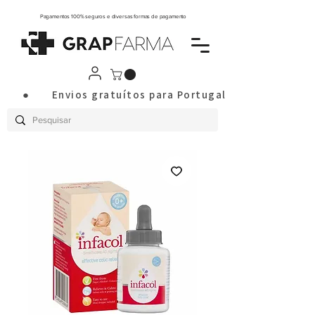
Pagamentos 100% seguros e diversas formas de pagamento
       ●       Envios gratuítos para Portugal Continental a