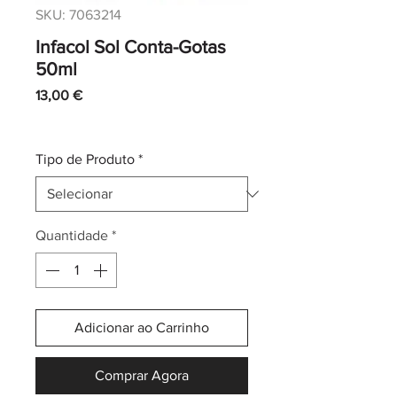
SKU: 7063214
Infacol Sol Conta-Gotas
50ml
Preço
13,00 €
IVA incl.
|
Envio normal CTT
Tipo de Produto
*
Quantidade
*
Adicionar ao Carrinho
Comprar Agora