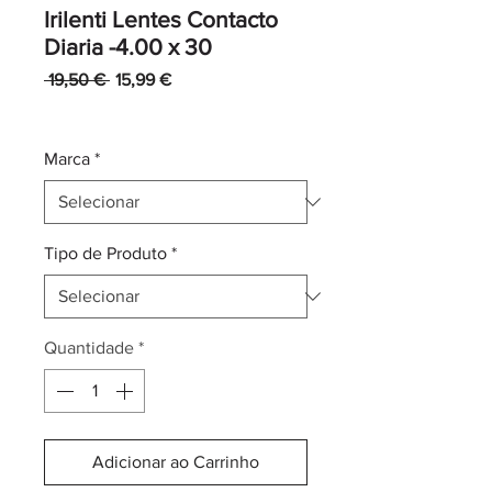
Irilenti Lentes Contacto
Diaria -4.00 x 30
Preço
Preço
 19,50 € 
15,99 €
normal
promocional
IVA incl.
|
Envio normal CTT
Marca
*
Tipo de Produto
*
Quantidade
*
Adicionar ao Carrinho