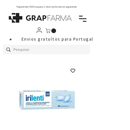
Pagamentos 100% seguros e diversas formas de pagamento
       ●       Envios gratuítos para Portugal Continental a