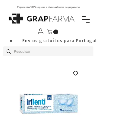
Pagamentos 100% seguros e diversas formas de pagamento
       ●       Envios gratuítos para Portugal Continental a