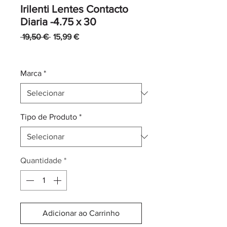
Irilenti Lentes Contacto
Diaria -4.75 x 30
Preço
Preço
 19,50 € 
15,99 €
normal
promocional
IVA incl.
|
Envio normal CTT
Marca
*
Tipo de Produto
*
Quantidade
*
Adicionar ao Carrinho