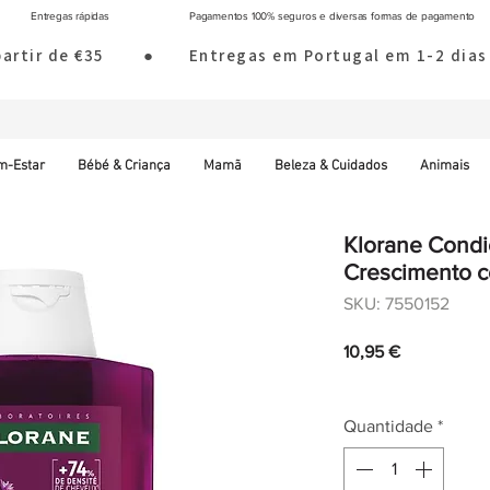
Entregas rápidas
Pagamentos 100% seguros e diversas formas de pagamento
 partir de €35        ●       Entregas em Portugal em 1-2 d
m-Estar
Bébé & Criança
Mamã
Beleza & Cuidados
Animais
Klorane Condi
Crescimento 
SKU: 7550152
Preço
10,95 €
IVA incl.
|
Envio norm
Quantidade
*