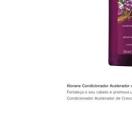
Klorane Condicionador Acelerador
Fortaleça o seu cabelo e promova 
Condicionador Acelerador de Cres
formulado para cabelos enfraqueci
necessitam de um impulso de vitalid
fibra capilar, facilitando simultan
A sua fórmula combina a ação fortif
árvore da quina, com ativos reconhe