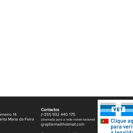
to natural. O resultado é um cabelo mais
com um aspeto visivelmente mais saudável
 da gama Klorane Quinina, este
o e as pontas, deixando o cabelo suave,
quecido e fragilizado.
do cabelo.
a à escovagem.
r.
nte e resistente.
a à queda.
te.
tural conhecido pelas suas propriedades
resistência e a vitalidade do cabelo.
ontribuem para proteger e revitalizar a fibra
Contactos
rneiro 14
(+351)
932
440 17
5
s saudável.
anta Maria da Feira
(
c
hama
da para a rede móvel nacional)
gr
apfarma@hotm
ail.com
dicionador nos comprimentos e pontas. Deixe