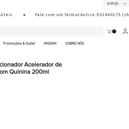
EUR (€)
ias úteis        ●       Fale com um farmacéutico 932440175
Promoções & Outlet
MNSRM
SOBRE NÓS
cionador Acelerador de
com Quinina 200ml
al CTT