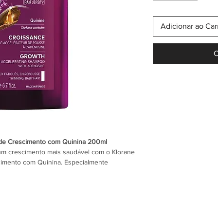
Adicionar ao Car
C
 de Crescimento com Quinina 200ml
um crescimento mais saudável com o Klorane
cimento com Quinina. Especialmente
dos, com tendência à queda ou que
ade, este condicionador ajuda a fortalecer a
eamente o desembaraçar sem pesar os fios.
icante da Quinina, extraída da casca da
cidos por ajudar a melhorar a resistência do