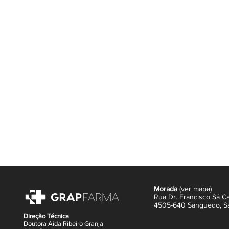
cabelo e favorecer o seu crescimen
forte, mais resistente à quebra e 
desde as primeiras utilizações.
Ideal como complemento do champô
condicionador hidrata o compriment
brilhante e fácil de pentear.
Benefícios Principais
✔ Ajuda a fortalecer o cabelo enfra
✔ Favorece o crescimento natural 
✔ Reduz a quebra capilar associad
✔ Facilita o desembaraçar sem pesa
✔ Deixa o cabelo mais suave, brilha
✔ Ideal para cabelos com tendênci
✔ Adequado para utilização frequen
Ingredientes Ativos
Quinina
– ingrediente de origem na
fortificantes, ajudando a melhorar a 
Extratos Botânicos Selecionados
– c
Morada
(
ver mapa
)
Rua Dr. Francisco Sá Ca
capilar, promovendo um cabelo mai
4505-640 Sanguedo,
S
Como Utilizar
Direção Técnica
Após lavar o cabelo, aplique o con
Doutora Aida Ribeiro Granja