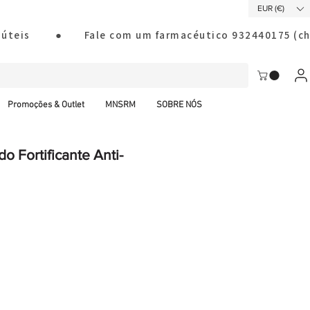
EUR (€)
ias úteis        ●       Fale com um farmacéutico 932440175
Promoções & Outlet
MNSRM
SOBRE NÓS
o Fortificante Anti-
al CTT