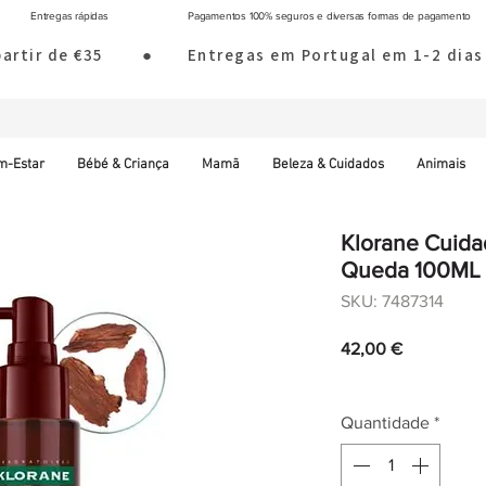
Entregas rápidas
Pagamentos 100% seguros e diversas formas de pagamento
 partir de €35        ●       Entregas em Portugal em 1-2 d
m-Estar
Bébé & Criança
Mamã
Beleza & Cuidados
Animais
Klorane Cuidad
Queda 100ML
SKU: 7487314
Preço
42,00 €
IVA incl.
|
Envio norm
Quantidade
*