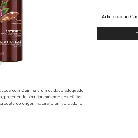
Adicionar ao Car
C
tiqueda com Quinina é um cuidado adequado
lo, protegendo simultaneamente dos efeitos
 produto de origem natural é um verdadeiro
rância, atuando sobre o couro cabeludo para
elo até -67%, estimulando o seu crescimento
ntes de origem natural combina Quinina e
ovada para abrandar a queda de cabelo e