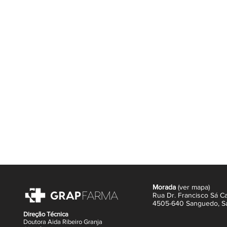
reforçar a sua ancoragem; e Camu 
concentrado em vitamina C, que aju
particularmente relacionada com os 
Em 1 mês, o cabelo fica mais forte,
crescimento é impulsionado. Em 3 m
denso e com mais volume. Ideal na
Morada
(
ver mapa
)
Rua Dr. Francisco Sá Ca
4505-640 Sanguedo,
S
Direção Técnica
Doutora Aida Ribeiro Granja