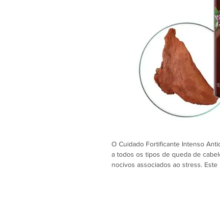
O Cuidado Fortificante Intenso An
a todos os tipos de queda de cabe
nocivos associados ao stress. Este
concentrado eficaz de elevada tole
reduzir eficazmente a queda de cab
e fortalecendo-o intensamente.
A sua fórmula com 97% de ingredie
Cafeína, uma poderosa dupla compr