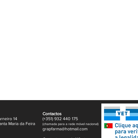
Camu, um superfruto da Amazónia altamente
da a reduzir a queda do cabelo
efeitos nocivos do stress.
 a queda de cabelo é travada e o seu
eses, o cabelo fica mais resistente, mais
 queda de cabelo pós-gravidez.
Contactos
rneiro 14
(+351)
932
440 17
5
anta Maria da Feira
(
c
hama
da para a rede móvel nacional)
gr
apfarma@hotm
ail.com