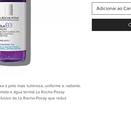
Adicionar ao Car
C
xa a pele mais luminosa, uniforme e radiante.
amida e água termal La Roche-Posay
clusivo da La Roche-Posay que reduz
s persistentes
a aparência das manchas, mas também dos
em uma ação suavizante e antioxidante
 em todos os tons de pele