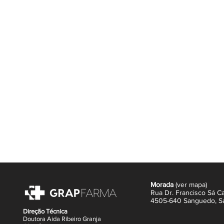
Ilumina e uniformiza a tez
Continua a manter a melhoria 2 
Ideal para todos os tipos de pel
Dermatologicamente testado
Não comedogénico
Sem parabenos
Embalagem de 30ml
Morada
(
ver mapa
)
Rua Dr. Francisco Sá Ca
4505-640 Sanguedo,
S
Direção Técnica
Doutora Aida Ribeiro Granja