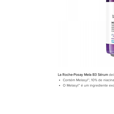
La Roche-Posay Mela B3 Sérum
dei
Contém Melasyl™, 10% de niacin
O Melasyl™ é um ingrediente ex
visivelmente as manchas escura
A niacinamida ajuda a reduzir 
poros dilatados
A Água Termal La Roche-Posay t
Atenua a aparência das manchas