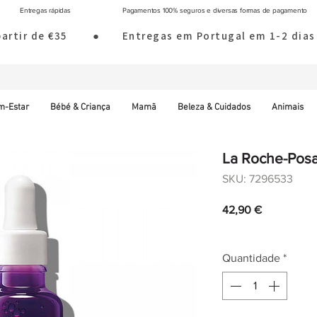
Entregas rápidas
Pagamentos 100% seguros e diversas formas de pagamento
 partir de €35        ●       Entregas em Portugal em 1-2 d
m-Estar
Bébé & Criança
Mamã
Beleza & Cuidados
Animais
La Roche-Pos
SKU: 7296533
Preço
42,90 €
IVA incl.
|
Envio norm
Quantidade
*