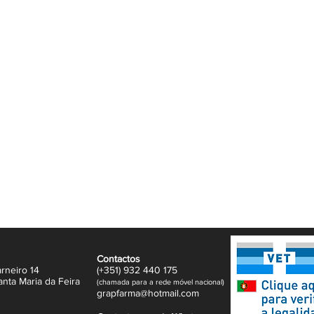
semanas após a utilização
e
Contactos
rneiro 14
(+351)
932
440 17
5
anta Maria da Feira
(
c
hama
da para a rede móvel nacional)
gr
apfarma@hotm
ail.com