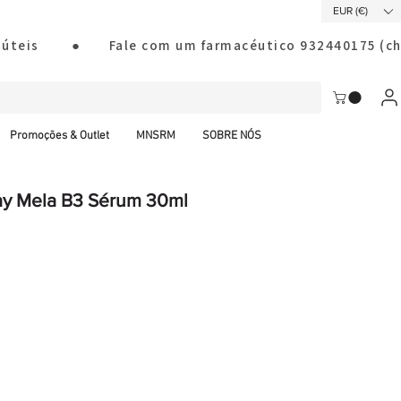
EUR (€)
ias úteis        ●       Fale com um farmacéutico 932440175
Promoções & Outlet
MNSRM
SOBRE NÓS
ay Mela B3 Sérum 30ml
al CTT