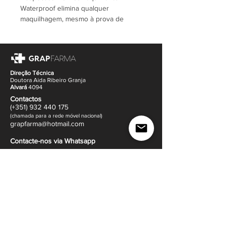
Waterproof elimina qualquer
maquilhagem, mesmo à prova de
água, de forma instantânea, eficaz e
sem esfregar. Formulado para
minimizar os riscos de intolerâncias.
Sem perfume.
Direção Técnica
Doutora Aida Ribeiro Granja
Alvará
4094
Contactos
(+351)
932
440 17
5
(
c
hama
da para a rede móvel nacional)
gr
apfarma@hotm
ail.com
Contacte-nos via Whatsapp
Morada
(
ver mapa
)
Rua Dr. Francisco Sá Carneiro 14
4505-640 Sanguedo,
Santa Maria da Feira
Política de Envio e Devoluções |
Política de Venda
|
Métodos de Pagamento |
Termos e Condições
e
Política de Privacidade
Ajuda e Apoio ao cliente