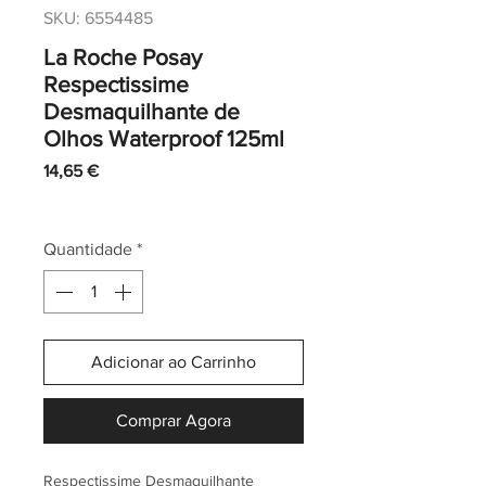
SKU: 6554485
La Roche Posay
Respectissime
Desmaquilhante de
Olhos Waterproof 125ml
Preço
14,65 €
IVA incl.
|
Envio normal CTT
Quantidade
*
Adicionar ao Carrinho
Comprar Agora
Respectissime Desmaquilhante