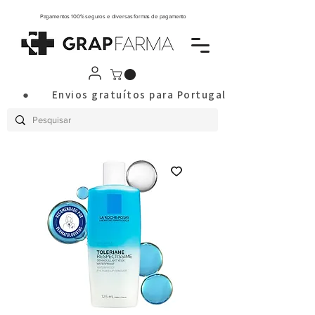
Pagamentos 100% seguros e diversas formas de pagamento
       ●       Envios gratuítos para Portugal Continental a