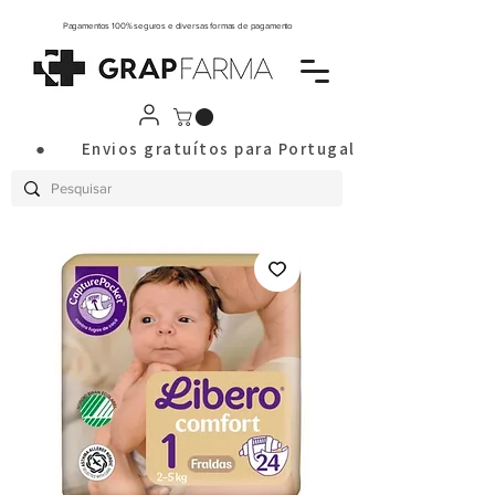
Pagamentos 100% seguros e diversas formas de pagamento
       ●       Envios gratuítos para Portugal Continental a