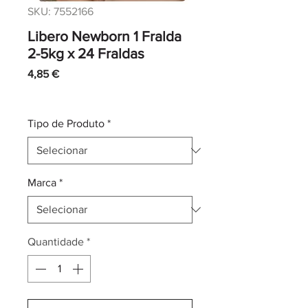
SKU: 7552166
Libero Newborn 1 Fralda
2-5kg x 24 Fraldas
Preço
4,85 €
IVA incl.
|
Envio normal CTT
Tipo de Produto
*
Marca
*
Quantidade
*