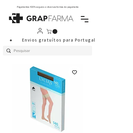
Pagamentos 100% seguros e diversas formas de pagamento
       ●       Envios gratuítos para Portugal Continental a