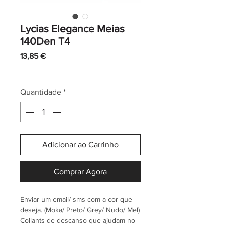
Lycias Elegance Meias
140Den T4
Preço
13,85 €
IVA incl.
|
Envio normal CTT
Quantidade
*
Adicionar ao Carrinho
Comprar Agora
Enviar um email/ sms com a cor que
deseja. (Moka/ Preto/ Grey/ Nudo/ Mel)
Collants de descanso que ajudam no