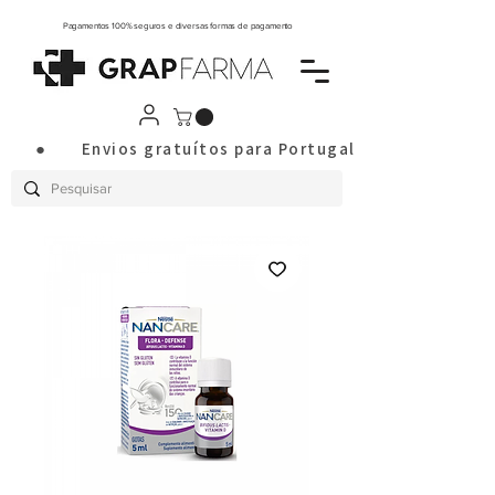
Pagamentos 100% seguros e diversas formas de pagamento
       ●       Envios gratuítos para Portugal Continental a