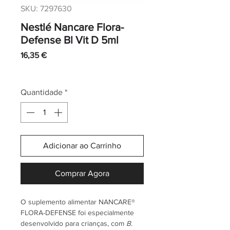
SKU: 7297630
Nestlé Nancare Flora-
Defense Bl Vit D 5ml
Preço
16,35 €
IVA incl.
|
Envio normal CTT
Quantidade
*
Adicionar ao Carrinho
Comprar Agora
O suplemento alimentar NANCARE®
FLORA-DEFENSE foi especialmente
desenvolvido para crianças, com
B.