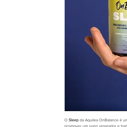
O
Sleep
da Aquilea OnBalance é um
promover um sono reparador e tran