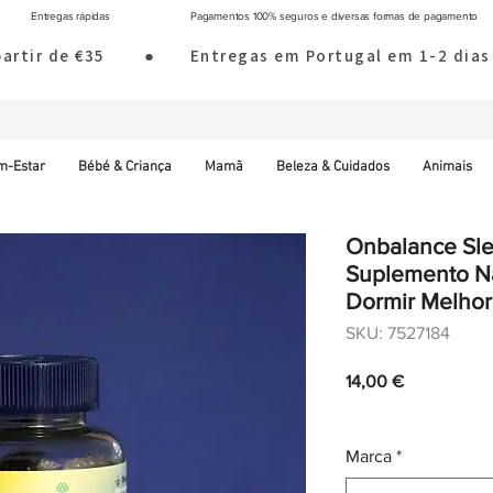
Entregas rápidas
Pagamentos 100% seguros e diversas formas de pagamento
 partir de €35        ●       Entregas em Portugal em 1-2 d
m-Estar
Bébé & Criança
Mamã
Beleza & Cuidados
Animais
Onbalance Sl
Suplemento N
Dormir Melhor
SKU: 7527184
Preço
14,00 €
IVA incl.
|
Envio norm
Marca
*