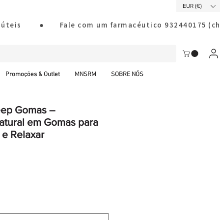
EUR (€)
ias úteis        ●       Fale com um farmacéutico 932440175
Promoções & Outlet
MNSRM
SOBRE NÓS
eep Gomas –
atural em Gomas para
 e Relaxar
al CTT