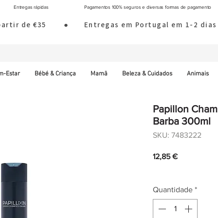
Entregas rápidas
Pagamentos 100% seguros e diversas formas de pagamento
 partir de €35        ●       Entregas em Portugal em 1-2 d
m-Estar
Bébé & Criança
Mamã
Beleza & Cuidados
Animais
Papillon Cham
Barba 300ml
SKU: 7483222
Preço
12,85 €
IVA incl.
|
Envio norm
Quantidade
*