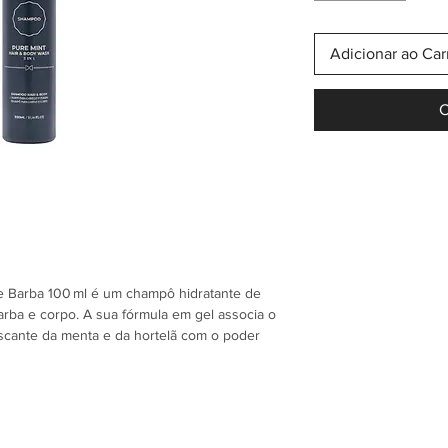
Adicionar ao Car
C
e Barba 100 ml é um champô hidratante de
arba e corpo. A sua fórmula em gel associa o
rescante da menta e da hortelã com o poder
do simultaneamente do couro cabeludo, da
ação de limpeza e frescura duradoura,
níveis de humidade equilibrados enquanto