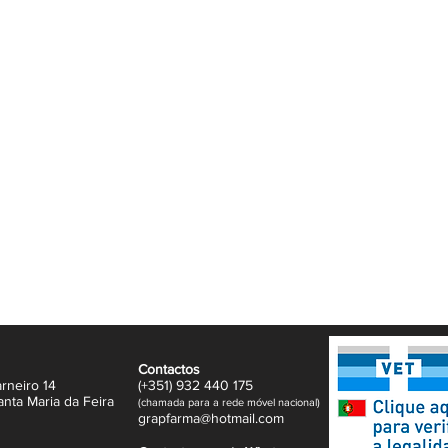
Contactos
rneiro 14
(+351)
932
440 17
5
anta Maria da Feira
(
c
hama
da para a rede móvel nacional)
gr
apfarma@hotm
ail.com