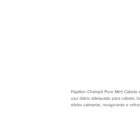
Papillon Champô Pure Mint Cabelo 
uso diário adequado para cabelo, b
efeito calmante, revigorante e ref
antioxidante da vitamina E, cuidan
pele e do pelo facial. Deixa a sens
aliviando o prurido e mantendo os 
protege contra os radicais livres