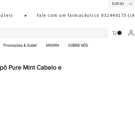
EUR (€)
ias úteis        ●       Fale com um farmacéutico 932440175
Promoções & Outlet
MNSRM
SOBRE NÓS
pô Pure Mint Cabelo e
al CTT