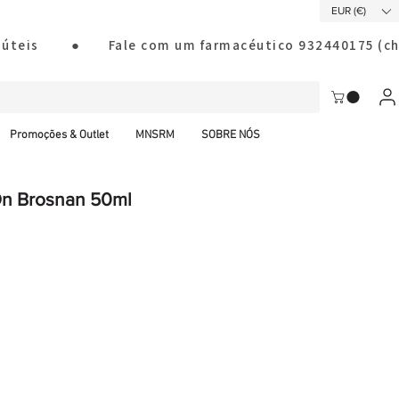
EUR (€)
ias úteis        ●       Fale com um farmacéutico 932440175
Promoções & Outlet
MNSRM
SOBRE NÓS
-On Brosnan 50ml
al CTT