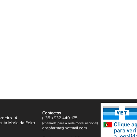
Contactos
rneiro 14
(+351)
932
440 17
5
anta Maria da Feira
(
c
hama
da para a rede móvel nacional)
gr
apfarma@hotm
ail.com