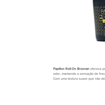
Papillon Roll-On Brosnan
oferece pr
odor, mantendo a sensação de fresc
Com uma textura suave que não deix
proporcionando conforto e confiança
adapta-se à rotina diária, garantind
Ingredientes:
Aqua, Aluminum Chlorohydrate, Glyc
Tocopheryl Acetate, Phenoxyethanol