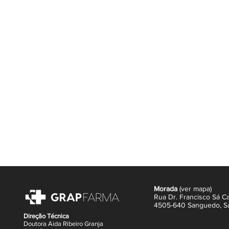
Morada
(
ver mapa
)
Rua Dr. Francisco Sá Ca
4505-640 Sanguedo,
S
Direção Técnica
Doutora Aida Ribeiro Granja