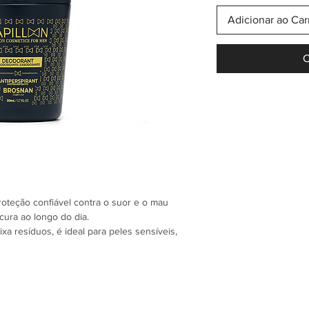
Adicionar ao Car
C
oteção confiável contra o suor e o mau
ura ao longo do dia.
a resíduos, é ideal para peles sensíveis,
 em qualquer situação. Fácil de aplicar,
o cuidado e proteção discreta.
erin, Stearyl Alcohol, Dimethicone, Parfum,
, Caprylyl Glycol, Sodium Hydroxide.