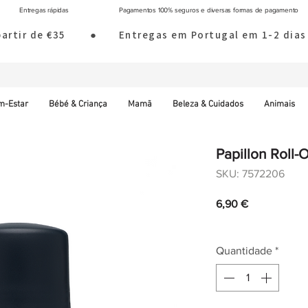
Entregas rápidas
Pagamentos 100% seguros e diversas formas de pagamento
 partir de €35        ●       Entregas em Portugal em 1-2 d
m-Estar
Bébé & Criança
Mamã
Beleza & Cuidados
Animais
Papillon Roll
SKU: 7572206
Preço
6,90 €
IVA incl.
|
Envio norm
Quantidade
*