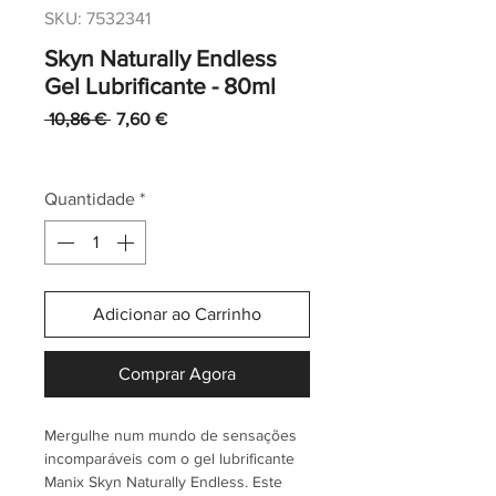
SKU: 7532341
Skyn Naturally Endless
Gel Lubrificante - 80ml
Preço
Preço
 10,86 € 
7,60 €
normal
promocional
IVA incl.
|
Envio normal CTT
Quantidade
*
Adicionar ao Carrinho
Comprar Agora
Mergulhe num mundo de sensações
incomparáveis com o gel lubrificante
Manix Skyn Naturally Endless. Este