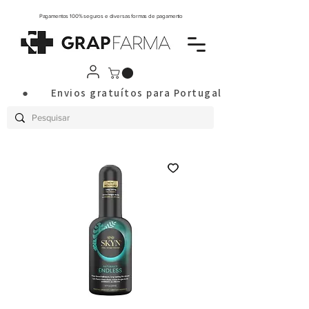
Pagamentos 100% seguros e diversas formas de pagamento
       ●       Envios gratuítos para Portugal Continental a