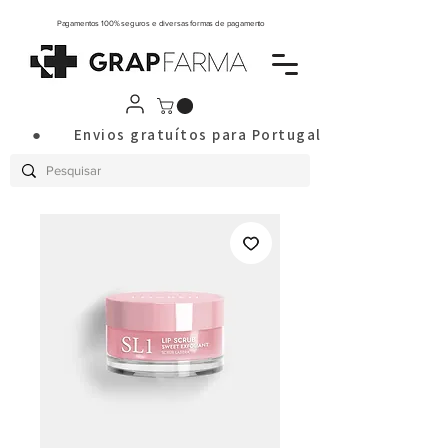
Pagamentos 100% seguros e diversas formas de pagamento
       ●       Envios gratuítos para Portugal Continental a