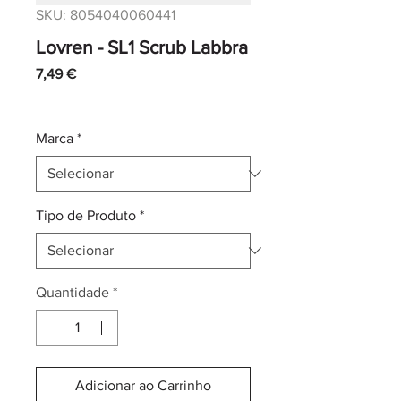
SKU: 8054040060441
Lovren - SL1 Scrub Labbra
Preço
7,49 €
IVA incl.
|
Envio normal CTT
Marca
*
Tipo de Produto
*
Quantidade
*
Adicionar ao Carrinho