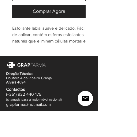
Comprar Agora
Esfoliante labial suave e delicado. Fácil
de aplicar, contém esferas esfoliantes
naturais que eliminam células mortas e
unhas. Os lábios recuperam
imediatamente um aspecto saudável e
uniforme.
✨ESFOLIANTE DOCE
INGREDIENTES CHAVE
Direção Técnica
Doutora Aida Ribeiro Granja
◉ PERLITE Esfoliante mecânico
Alvará
4094
mineral delicado
Contactos
◉ MANTEIGA DE KARITÉ Nutritiva e
(+351)
932
440 17
5
reepitelizante
(
c
hama
da para a rede móvel nacional)
gr
apfarma@hotm
ail.com
◉ Emolientes e refrescantes de ÓLEO
DE AMÊNDOA DOCE
Contacte-nos via Whatsapp
◉ Antioxidante TOCOFEROL
Morada
(
ver mapa
)
10ml
Rua Dr. Francisco Sá Carneiro 14
✓ Testado dermatologicamente
4505-640 Sanguedo,
Santa Maria da Feira